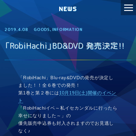
NEWS
2019.4.08
GOODS
、
INFORMATION
「RobiHachi」BD&DVD 発売決定！！
「RobiHachi」Blu-ray&DVDの発売が決定し
ました！！全６巻での発売！
第1巻と第２巻には
10月19日(土)開催のイベン
ト
「RobiHachiイベ～私イセカンダルに行ったら
幸せになりました～」の
優先販売申込券も封入されますのでお見逃し
なく♪